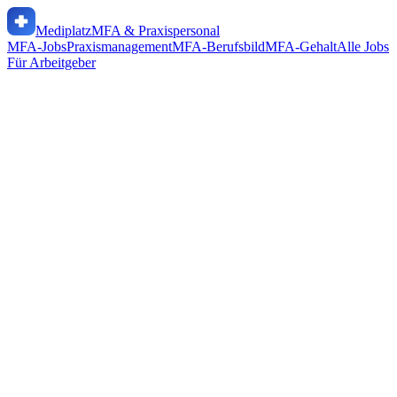
Mediplatz
MFA & Praxispersonal
MFA-Jobs
Praxismanagement
MFA-Berufsbild
MFA-Gehalt
Alle Jobs
Für Arbeitgeber