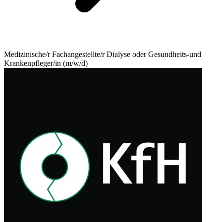
Medizinische/r Fachangestellte/r Dialyse oder Gesundheits-und
Krankenpfleger/in (m/w/d)