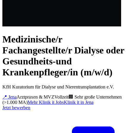
Medizinische/r
Fachangestellte/r Dialyse oder
Gesundheits-und
Krankenpfleger/in (m/w/d)
KfH Kuratorium für Dialyse und Nierentransplantation e.V.
📍
Jena
Arztpraxen & MVZ
Vollzeit
🏢
Sehr große Unternehmen
(>1.000 MA)
Mehr
Klinik it
Jobs
Klinik it
in
Jena
Jetzt bewerben