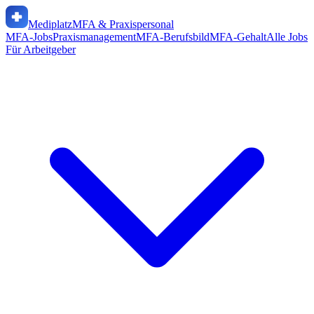
Mediplatz
MFA & Praxispersonal
MFA-Jobs
Praxismanagement
MFA-Berufsbild
MFA-Gehalt
Alle Jobs
Für Arbeitgeber