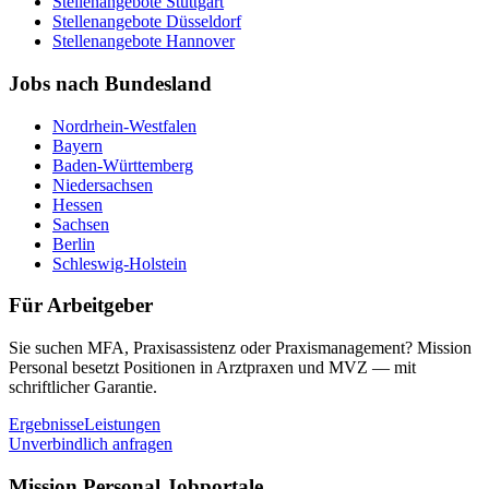
Stellenangebote
Stuttgart
Stellenangebote
Düsseldorf
Stellenangebote
Hannover
Jobs nach Bundesland
Nordrhein-Westfalen
Bayern
Baden-Württemberg
Niedersachsen
Hessen
Sachsen
Berlin
Schleswig-Holstein
Für Arbeitgeber
Sie suchen MFA, Praxisassistenz oder Praxismanagement? Mission
Personal besetzt Positionen in Arztpraxen und MVZ — mit
schriftlicher Garantie.
Ergebnisse
Leistungen
Unverbindlich anfragen
Mission Personal Jobportale