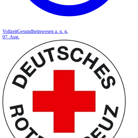
Vollzeit
Gesundheitswesen a. n. g.
07. Aug.