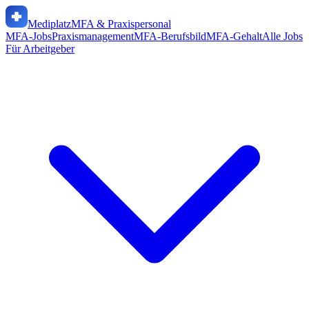
Mediplatz
MFA & Praxispersonal
MFA-Jobs
Praxismanagement
MFA-Berufsbild
MFA-Gehalt
Alle Jobs
Für Arbeitgeber