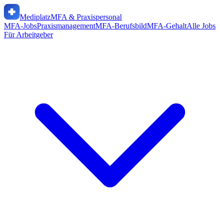
Mediplatz
MFA & Praxispersonal
MFA-Jobs
Praxismanagement
MFA-Berufsbild
MFA-Gehalt
Alle Jobs
Für Arbeitgeber