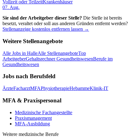
Vollzeit oder Teilzeit
Krankenhäuser
07. Aug.
Sie sind der Arbeitgeber dieser Stelle?
Die Stelle ist bereits
besetzt, veraltet oder soll aus anderen Gründen entfernt werden?
Stellenanzeige kostenlos entfernen lassen →
Weitere Stellenangebote
Alle Jobs in
Halle
Alle Stellenangebote
Top
Arbeitgeber
Gehaltsrechner Gesundheitswesen
Berufe im
Gesundheitswesen
Jobs nach Berufsfeld
Ärzte
Facharzt
MFA
Physiotherapie
Hebamme
Klinik-IT
MFA & Praxispersonal
Medizinische Fachangestellte
Praxismanagement
MFA-Ausbildung
Weitere medizinische Berufe