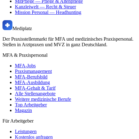
MitPflege
— Pflege & Altenpflege
Kanzleiwelt
— Recht & Steuer
Mission Personal
— Headhunting
Mediplatz
Der Praxisstellenmarkt für MFA und medizinisches Praxispersonal.
Stellen in Arztpraxen und MVZ in ganz Deutschland.
MFA & Praxispersonal
MFA-Jobs
Praxismanagement
MFA-Berufsbild
MFA-Ausbildung
MFA-Gehalt & Tarif
Alle Stellenangebote
Weitere medizinische Berufe
Top Arbeitgeber
Magazin
Für Arbeitgeber
Leistungen
Kostenlos anfragen