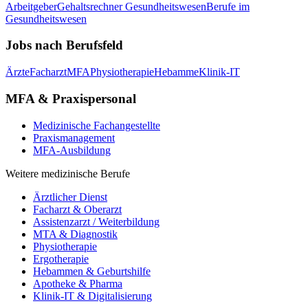
Arbeitgeber
Gehaltsrechner Gesundheitswesen
Berufe im
Gesundheitswesen
Jobs nach Berufsfeld
Ärzte
Facharzt
MFA
Physiotherapie
Hebamme
Klinik-IT
MFA & Praxispersonal
Medizinische Fachangestellte
Praxismanagement
MFA-Ausbildung
Weitere medizinische Berufe
Ärztlicher Dienst
Facharzt & Oberarzt
Assistenzarzt / Weiterbildung
MTA & Diagnostik
Physiotherapie
Ergotherapie
Hebammen & Geburtshilfe
Apotheke & Pharma
Klinik-IT & Digitalisierung