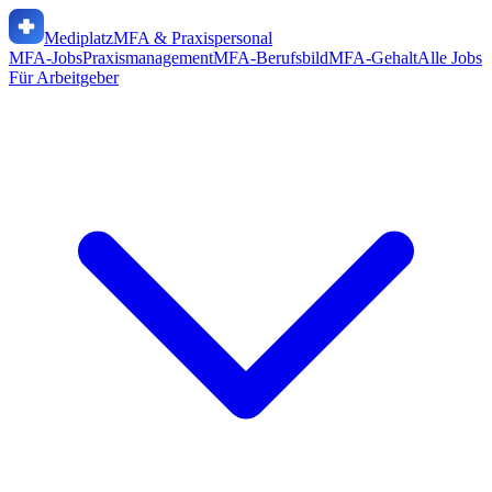
Mediplatz
MFA & Praxispersonal
MFA-Jobs
Praxismanagement
MFA-Berufsbild
MFA-Gehalt
Alle Jobs
Für Arbeitgeber