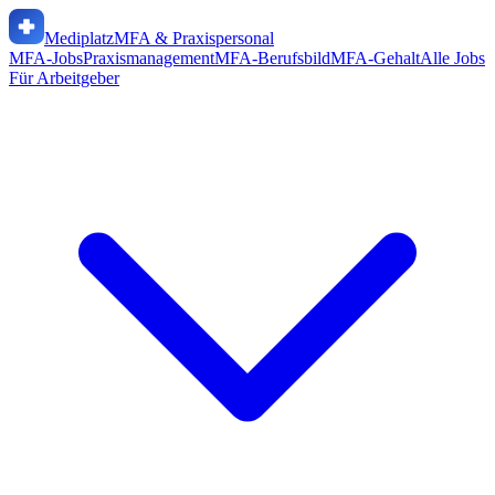
Mediplatz
MFA & Praxispersonal
MFA-Jobs
Praxismanagement
MFA-Berufsbild
MFA-Gehalt
Alle Jobs
Für Arbeitgeber