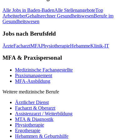
Alle Jobs in
Baden-Baden
Alle Stellenangebote
Top
Arbeitgeber
Gehaltsrechner Gesundheitswesen
Berufe im
Gesundheitswesen
Jobs nach Berufsfeld
Ärzte
Facharzt
MFA
Physiotherapie
Hebamme
Klinik-IT
MFA & Praxispersonal
Medizinische Fachangestellte
Praxismanagement
MFA-Ausbildung
Weitere medizinische Berufe
Ärztlicher Dienst
Facharzt & Oberarzt
Assistenzarzt / Weiterbildung
MTA & Diagnostik
Physiotherapie
Ergotherapie
Hebammen & Geburtshilfe