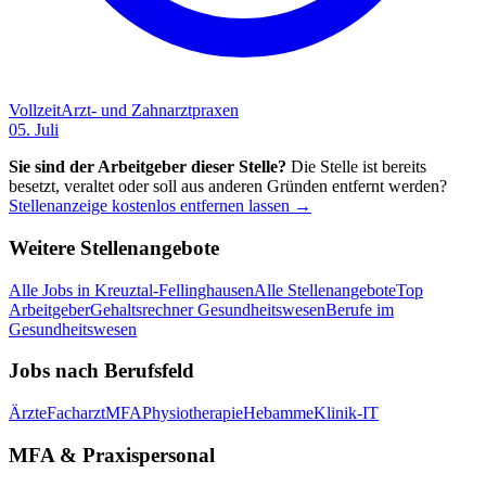
Vollzeit
Arzt- und Zahnarztpraxen
05. Juli
Sie sind der Arbeitgeber dieser Stelle?
Die Stelle ist bereits
besetzt, veraltet oder soll aus anderen Gründen entfernt werden?
Stellenanzeige kostenlos entfernen lassen →
Weitere Stellenangebote
Alle Jobs in
Kreuztal-Fellinghausen
Alle Stellenangebote
Top
Arbeitgeber
Gehaltsrechner Gesundheitswesen
Berufe im
Gesundheitswesen
Jobs nach Berufsfeld
Ärzte
Facharzt
MFA
Physiotherapie
Hebamme
Klinik-IT
MFA & Praxispersonal