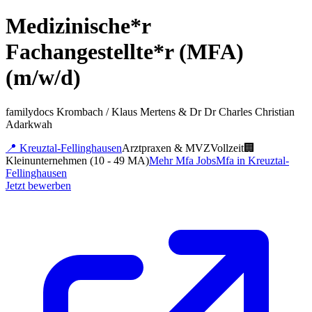
Medizinische*r
Fachangestellte*r (MFA)
(m/w/d)
familydocs Krombach / Klaus Mertens & Dr Dr Charles Christian
Adarkwah
📍
Kreuztal-Fellinghausen
Arztpraxen & MVZ
Vollzeit
🏢
Kleinunternehmen (10 - 49 MA)
Mehr
Mfa
Jobs
Mfa
in
Kreuztal-
Fellinghausen
Jetzt bewerben