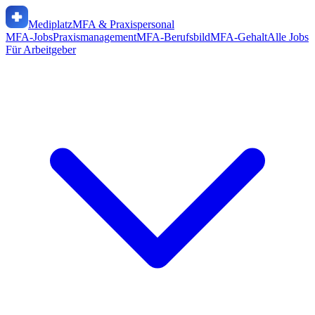
Mediplatz
MFA & Praxispersonal
MFA-Jobs
Praxismanagement
MFA-Berufsbild
MFA-Gehalt
Alle Jobs
Für Arbeitgeber