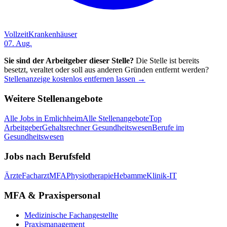
Vollzeit
Krankenhäuser
07. Aug.
Sie sind der Arbeitgeber dieser Stelle?
Die Stelle ist bereits
besetzt, veraltet oder soll aus anderen Gründen entfernt werden?
Stellenanzeige kostenlos entfernen lassen →
Weitere Stellenangebote
Alle Jobs in
Emlichheim
Alle Stellenangebote
Top
Arbeitgeber
Gehaltsrechner Gesundheitswesen
Berufe im
Gesundheitswesen
Jobs nach Berufsfeld
Ärzte
Facharzt
MFA
Physiotherapie
Hebamme
Klinik-IT
MFA & Praxispersonal
Medizinische Fachangestellte
Praxismanagement