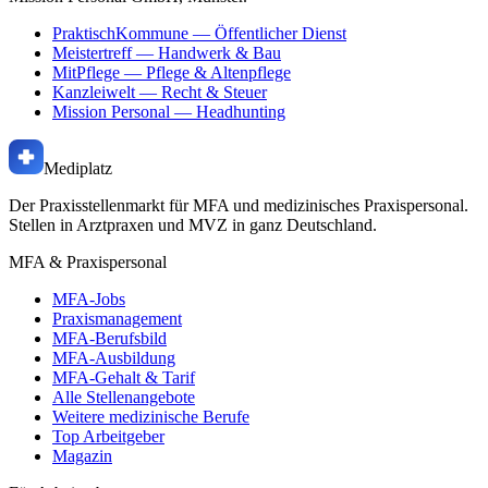
PraktischKommune
— Öffentlicher Dienst
Meistertreff
— Handwerk & Bau
MitPflege
— Pflege & Altenpflege
Kanzleiwelt
— Recht & Steuer
Mission Personal
— Headhunting
Mediplatz
Der Praxisstellenmarkt für MFA und medizinisches Praxispersonal.
Stellen in Arztpraxen und MVZ in ganz Deutschland.
MFA & Praxispersonal
MFA-Jobs
Praxismanagement
MFA-Berufsbild
MFA-Ausbildung
MFA-Gehalt & Tarif
Alle Stellenangebote
Weitere medizinische Berufe
Top Arbeitgeber
Magazin