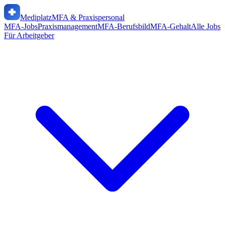
Mediplatz
MFA & Praxispersonal
MFA-Jobs
Praxismanagement
MFA-Berufsbild
MFA-Gehalt
Alle Jobs
Für Arbeitgeber