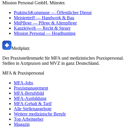
Mission Personal GmbH, Münster.
PraktischKommune
— Öffentlicher Dienst
Meistertreff
— Handwerk & Bau
MitPflege
— Pflege & Altenpflege
Kanzleiwelt
— Recht & Steuer
Mission Personal
— Headhunting
Mediplatz
Der Praxisstellenmarkt für MFA und medizinisches Praxispersonal.
Stellen in Arztpraxen und MVZ in ganz Deutschland.
MFA & Praxispersonal
MFA-Jobs
Praxismanagement
MFA-Berufsbild
MFA-Ausbildung
MFA-Gehalt & Tarif
Alle Stellenangebote
Weitere medizinische Berufe
Top Arbeitgeber
Magazin