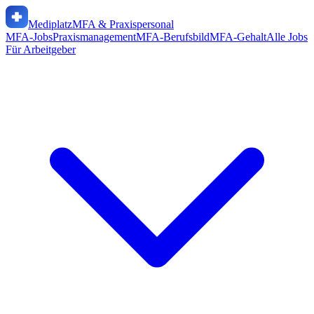
Mediplatz
MFA & Praxispersonal
MFA-Jobs
Praxismanagement
MFA-Berufsbild
MFA-Gehalt
Alle Jobs
Für Arbeitgeber