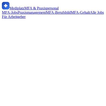
Mediplatz
MFA & Praxispersonal
MFA-Jobs
Praxismanagement
MFA-Berufsbild
MFA-Gehalt
Alle Jobs
Für Arbeitgeber