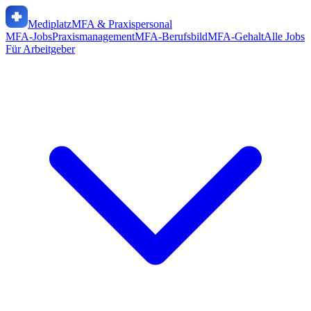
Mediplatz
MFA & Praxispersonal
MFA-Jobs
Praxismanagement
MFA-Berufsbild
MFA-Gehalt
Alle Jobs
Für Arbeitgeber