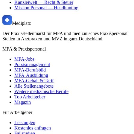
Kanzleiwelt
— Recht & Steuer
Mission Personal
— Headhunting
Mediplatz
Der Praxisstellenmarkt für MFA und medizinisches Praxispersonal.
Stellen in Arztpraxen und MVZ in ganz Deutschland.
MFA & Praxispersonal
MFA-Jobs
Praxismanagement
MFA-Berufsbild
MFA-Ausbildung
MFA-Gehalt & Tarif
Alle Stellenangebote
Weitere medizinische Berufe
Top Arbeitgeber
Magazin
Für Arbeitgeber
Leistungen
Kostenlos anfragen
Fallstudien