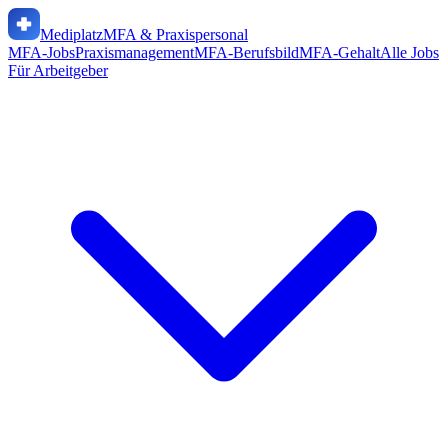
Mediplatz
MFA & Praxispersonal
MFA-Jobs
Praxismanagement
MFA-Berufsbild
MFA-Gehalt
Alle Jobs
Für Arbeitgeber