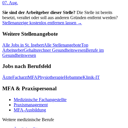
07. Aug.
Sie sind der Arbeitgeber dieser Stelle?
Die Stelle ist bereits
besetzt, veraltet oder soll aus anderen Gründen entfernt werden?
Stellenanzeige kostenlos entfernen lassen →
Weitere Stellenangebote
Alle Jobs in
St. Ingbert
Alle Stellenangebote
Top
Arbeitgeber
Gehaltsrechner Gesundheitswesen
Berufe im
Gesundheitswesen
Jobs nach Berufsfeld
Ärzte
Facharzt
MFA
Physiotherapie
Hebamme
Klinik-IT
MFA & Praxispersonal
Medizinische Fachangestellte
Praxismanagement
MFA-Ausbildung
Weitere medizinische Berufe