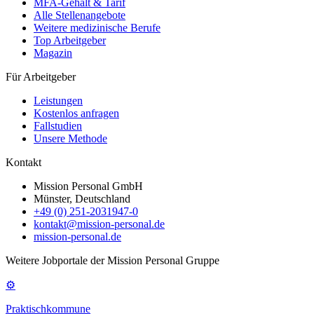
MFA-Gehalt & Tarif
Alle Stellenangebote
Weitere medizinische Berufe
Top Arbeitgeber
Magazin
Für Arbeitgeber
Leistungen
Kostenlos anfragen
Fallstudien
Unsere Methode
Kontakt
Mission Personal GmbH
Münster, Deutschland
+49 (0) 251-2031947-0
kontakt@mission-personal.de
mission-personal.de
Weitere Jobportale der Mission Personal Gruppe
⚙
Praktischkommune