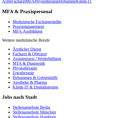
Ärzte
Facharzt
MFA
Physiotherapie
Hebamme
Klinik-IT
MFA & Praxispersonal
Medizinische Fachangestellte
Praxismanagement
MFA-Ausbildung
Weitere medizinische Berufe
Ärztlicher Dienst
Facharzt & Oberarzt
Assistenzarzt / Weiterbildung
MTA & Diagnostik
Physiotherapie
Ergotherapie
Hebammen & Geburtshilfe
Apotheke & Pharma
Klinik-IT & Digitalisierung
Jobs nach Stadt
Stellenangebote
Berlin
Stellenangebote
München
Stellenangebote
Hamburg