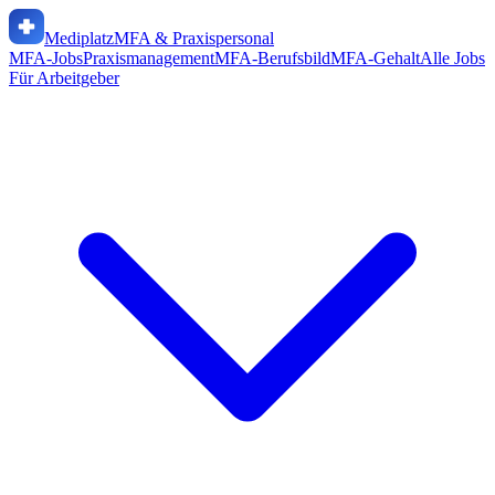
Mediplatz
MFA & Praxispersonal
MFA-Jobs
Praxismanagement
MFA-Berufsbild
MFA-Gehalt
Alle Jobs
Für Arbeitgeber