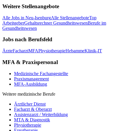
Weitere Stellenangebote
Alle Jobs in
Neu-Isenburg
Alle Stellenangebote
Top
Arbeitgeber
Gehaltsrechner Gesundheitswesen
Berufe im
Gesundheitswesen
Jobs nach Berufsfeld
Ärzte
Facharzt
MFA
Physiotherapie
Hebamme
Klinik-IT
MFA & Praxispersonal
Medizinische Fachangestellte
Praxismanagement
MFA-Ausbildung
Weitere medizinische Berufe
Ärztlicher Dienst
Facharzt & Oberarzt
Assistenzarzt / Weiterbildung
MTA & Diagnostik
Physiotherapie
Ergotherapie