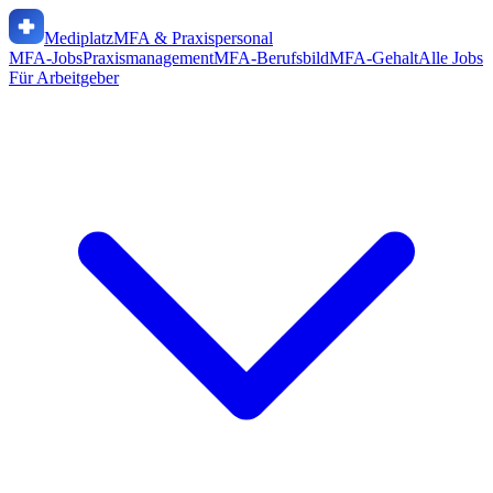
Mediplatz
MFA & Praxispersonal
MFA-Jobs
Praxismanagement
MFA-Berufsbild
MFA-Gehalt
Alle Jobs
Für Arbeitgeber