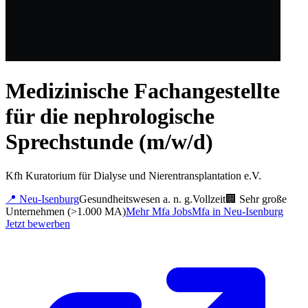
Medizinische Fachangestellte
für die nephrologische
Sprechstunde (m/w/d)
Kfh Kuratorium für Dialyse und Nierentransplantation e.V.
📍
Neu-Isenburg
Gesundheitswesen a. n. g.
Vollzeit
🏢
Sehr große
Unternehmen (>1.000 MA)
Mehr
Mfa
Jobs
Mfa
in
Neu-Isenburg
Jetzt bewerben