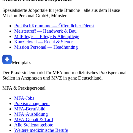
Spezialisierte Jobportale für jede Branche - alle aus dem Hause
Mission Personal GmbH, Münster.
PraktischKommune
— Öffentlicher Dienst
Meistertreff
— Handwerk & Bau
MitPflege
— Pflege & Altenpflege
Kanzleiwelt
— Recht & Steuer
Mission Personal
— Headhunting
Mediplatz
Der Praxisstellenmarkt für MFA und medizinisches Praxispersonal.
Stellen in Arztpraxen und MVZ in ganz Deutschland.
MFA & Praxispersonal
MFA-Jobs
Praxismanagement
MFA-Berufsbild
MFA-Ausbildung
MFA-Gehalt & Tarif
Alle Stellenangebote
Weitere medizinische Berufe