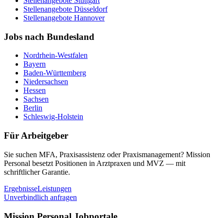
Stellenangebote
Stuttgart
Stellenangebote
Düsseldorf
Stellenangebote
Hannover
Jobs nach Bundesland
Nordrhein-Westfalen
Bayern
Baden-Württemberg
Niedersachsen
Hessen
Sachsen
Berlin
Schleswig-Holstein
Für Arbeitgeber
Sie suchen MFA, Praxisassistenz oder Praxismanagement? Mission
Personal besetzt Positionen in Arztpraxen und MVZ — mit
schriftlicher Garantie.
Ergebnisse
Leistungen
Unverbindlich anfragen
Mission Personal Jobportale