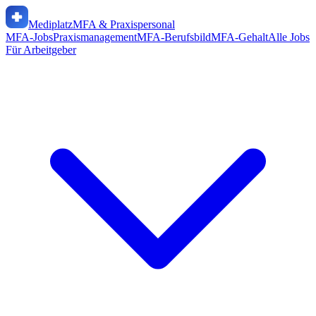
Mediplatz
MFA & Praxispersonal
MFA-Jobs
Praxismanagement
MFA-Berufsbild
MFA-Gehalt
Alle Jobs
Für Arbeitgeber