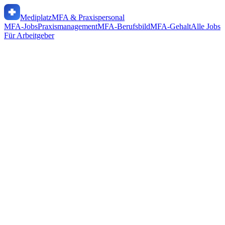
Mediplatz
MFA & Praxispersonal
MFA-Jobs
Praxismanagement
MFA-Berufsbild
MFA-Gehalt
Alle Jobs
Für Arbeitgeber