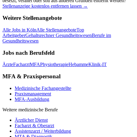
besetzt, veraltet oder soll aus anderen Gründen entfernt werden?
Stellenanzeige kostenlos entfernen lassen →
Weitere Stellenangebote
Alle Jobs in
Köln
Alle Stellenangebote
Top
Arbeitgeber
Gehaltsrechner Gesundheitswesen
Berufe im
Gesundheitswesen
Jobs nach Berufsfeld
Ärzte
Facharzt
MFA
Physiotherapie
Hebamme
Klinik-IT
MFA & Praxispersonal
Medizinische Fachangestellte
Praxismanagement
MFA-Ausbildung
Weitere medizinische Berufe
Ärztlicher Dienst
Facharzt & Oberarzt
Assistenzarzt / Weiterbildung
MTA & Diagnostik