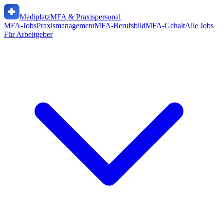
Mediplatz
MFA & Praxispersonal
MFA-Jobs
Praxismanagement
MFA-Berufsbild
MFA-Gehalt
Alle Jobs
Für Arbeitgeber