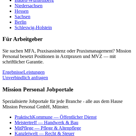
Baden-Württemberg
Niedersachsen
Hessen
Sachsen
Berlin
Schleswig-Holstein
Für Arbeitgeber
Sie suchen MFA, Praxisassistenz oder Praxismanagement? Mission
Personal besetzt Positionen in Arztpraxen und MVZ — mit
schriftlicher Garantie.
Ergebnisse
Leistungen
Unverbindlich anfragen
Mission Personal Jobportale
Spezialisierte Jobportale für jede Branche - alle aus dem Hause
Mission Personal GmbH, Münster.
PraktischKommune
— Öffentlicher Dienst
Meistertreff
— Handwerk & Bau
MitPflege
— Pflege & Altenpflege
Kanzleiwelt
— Recht & Steuer