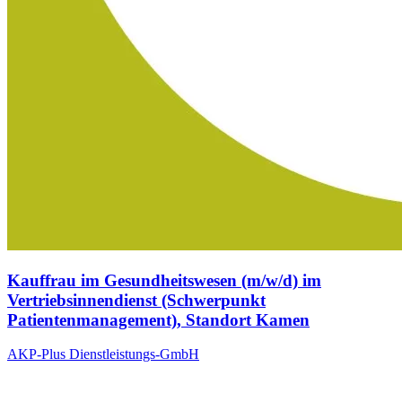
Kauffrau im Gesundheitswesen (m/w/d) im
Vertriebsinnendienst (Schwerpunkt
Patientenmanagement), Standort Kamen
AKP-Plus Dienstleistungs-GmbH