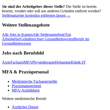
Sie sind der Arbeitgeber dieser Stelle?
Die Stelle ist bereits
besetzt, veraltet oder soll aus anderen Gründen entfernt werden?
Stellenanzeige kostenlos entfernen lassen →
Weitere Stellenangebote
Alle Jobs in
Kamen
Alle Stellenangebote
Top
Arbeitgeber
Gehaltsrechner Gesundheitswesen
Berufe im
Gesundheitswesen
Jobs nach Berufsfeld
Ärzte
Facharzt
MFA
Physiotherapie
Hebamme
Klinik-IT
MFA & Praxispersonal
Medizinische Fachangestellte
Praxismanagement
MFA-Ausbildung
Weitere medizinische Berufe
Ärztlicher Dienst