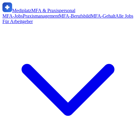
Mediplatz
MFA & Praxispersonal
MFA-Jobs
Praxismanagement
MFA-Berufsbild
MFA-Gehalt
Alle Jobs
Für Arbeitgeber