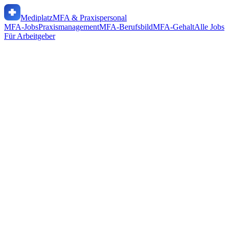
Mediplatz
MFA & Praxispersonal
MFA-Jobs
Praxismanagement
MFA-Berufsbild
MFA-Gehalt
Alle Jobs
Für Arbeitgeber