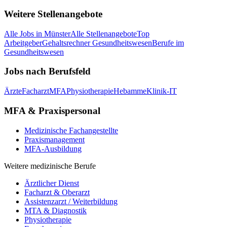
Weitere Stellenangebote
Alle Jobs in
Münster
Alle Stellenangebote
Top
Arbeitgeber
Gehaltsrechner Gesundheitswesen
Berufe im
Gesundheitswesen
Jobs nach Berufsfeld
Ärzte
Facharzt
MFA
Physiotherapie
Hebamme
Klinik-IT
MFA & Praxispersonal
Medizinische Fachangestellte
Praxismanagement
MFA-Ausbildung
Weitere medizinische Berufe
Ärztlicher Dienst
Facharzt & Oberarzt
Assistenzarzt / Weiterbildung
MTA & Diagnostik
Physiotherapie