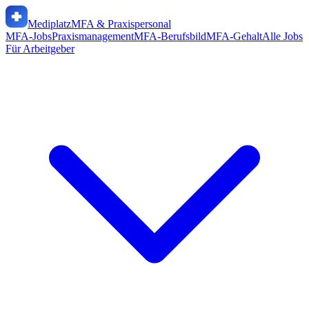
Mediplatz
MFA & Praxispersonal
MFA-Jobs
Praxismanagement
MFA-Berufsbild
MFA-Gehalt
Alle Jobs
Für Arbeitgeber