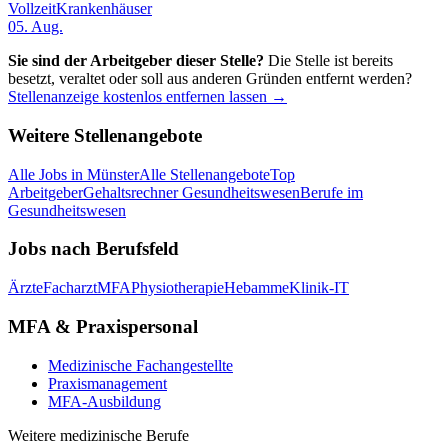
Vollzeit
Krankenhäuser
05. Aug.
Sie sind der Arbeitgeber dieser Stelle?
Die Stelle ist bereits
besetzt, veraltet oder soll aus anderen Gründen entfernt werden?
Stellenanzeige kostenlos entfernen lassen →
Weitere Stellenangebote
Alle Jobs in
Münster
Alle Stellenangebote
Top
Arbeitgeber
Gehaltsrechner Gesundheitswesen
Berufe im
Gesundheitswesen
Jobs nach Berufsfeld
Ärzte
Facharzt
MFA
Physiotherapie
Hebamme
Klinik-IT
MFA & Praxispersonal
Medizinische Fachangestellte
Praxismanagement
MFA-Ausbildung
Weitere medizinische Berufe