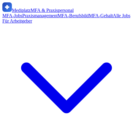
Mediplatz
MFA & Praxispersonal
MFA-Jobs
Praxismanagement
MFA-Berufsbild
MFA-Gehalt
Alle Jobs
Für Arbeitgeber