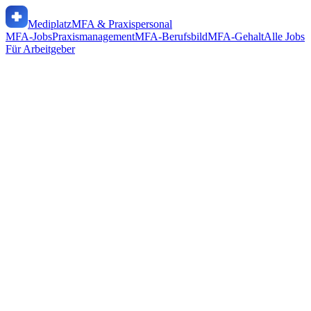
Mediplatz
MFA & Praxispersonal
MFA-Jobs
Praxismanagement
MFA-Berufsbild
MFA-Gehalt
Alle Jobs
Für Arbeitgeber