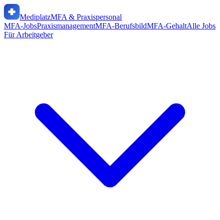
Mediplatz
MFA & Praxispersonal
MFA-Jobs
Praxismanagement
MFA-Berufsbild
MFA-Gehalt
Alle Jobs
Für Arbeitgeber