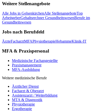
Weitere Stellenangebote
Alle Jobs in
Gelsenkirchen
Alle Stellenangebote
Top
Arbeitgeber
Gehaltsrechner Gesundheitswesen
Berufe im
Gesundheitswesen
Jobs nach Berufsfeld
Ärzte
Facharzt
MFA
Physiotherapie
Hebamme
Klinik-IT
MFA & Praxispersonal
Medizinische Fachangestellte
Praxismanagement
MFA-Ausbildung
Weitere medizinische Berufe
Ärztlicher Dienst
Facharzt & Oberarzt
Assistenzarzt / Weiterbildung
MTA & Diagnostik
Physiotherapie
Ergotherapie