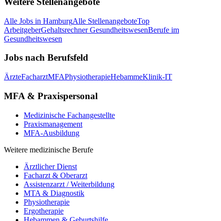
Weitere Stellenangebote
Alle Jobs in
Hamburg
Alle Stellenangebote
Top
Arbeitgeber
Gehaltsrechner Gesundheitswesen
Berufe im
Gesundheitswesen
Jobs nach Berufsfeld
Ärzte
Facharzt
MFA
Physiotherapie
Hebamme
Klinik-IT
MFA & Praxispersonal
Medizinische Fachangestellte
Praxismanagement
MFA-Ausbildung
Weitere medizinische Berufe
Ärztlicher Dienst
Facharzt & Oberarzt
Assistenzarzt / Weiterbildung
MTA & Diagnostik
Physiotherapie
Ergotherapie
Hebammen & Geburtshilfe