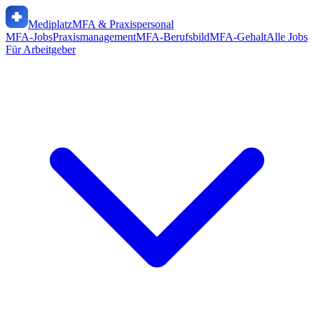
Mediplatz
MFA & Praxispersonal
MFA-Jobs
Praxismanagement
MFA-Berufsbild
MFA-Gehalt
Alle Jobs
Für Arbeitgeber