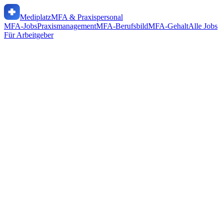
Mediplatz
MFA & Praxispersonal
MFA-Jobs
Praxismanagement
MFA-Berufsbild
MFA-Gehalt
Alle Jobs
Für Arbeitgeber