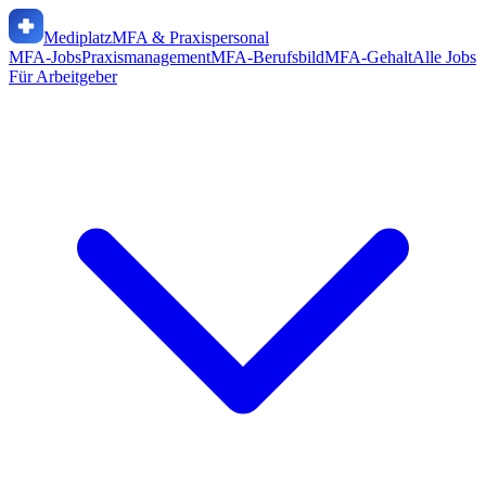
Mediplatz
MFA & Praxispersonal
MFA-Jobs
Praxismanagement
MFA-Berufsbild
MFA-Gehalt
Alle Jobs
Für Arbeitgeber