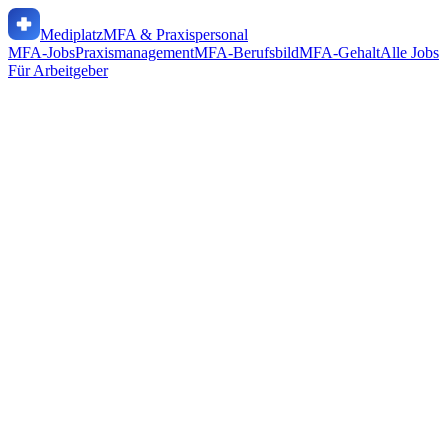
Mediplatz
MFA & Praxispersonal
MFA-Jobs
Praxismanagement
MFA-Berufsbild
MFA-Gehalt
Alle Jobs
Für Arbeitgeber