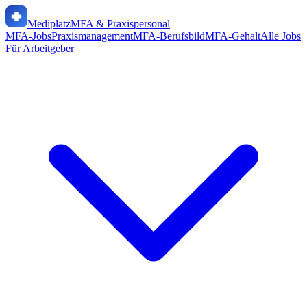
Mediplatz
MFA & Praxispersonal
MFA-Jobs
Praxismanagement
MFA-Berufsbild
MFA-Gehalt
Alle Jobs
Für Arbeitgeber