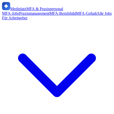
Mediplatz
MFA & Praxispersonal
MFA-Jobs
Praxismanagement
MFA-Berufsbild
MFA-Gehalt
Alle Jobs
Für Arbeitgeber