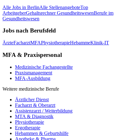
Alle Jobs in
Berlin
Alle Stellenangebote
Top
Arbeitgeber
Gehaltsrechner Gesundheitswesen
Berufe im
Gesundheitswesen
Jobs nach Berufsfeld
Ärzte
Facharzt
MFA
Physiotherapie
Hebamme
Klinik-IT
MFA & Praxispersonal
Medizinische Fachangestellte
Praxismanagement
MFA-Ausbildung
Weitere medizinische Berufe
Ärztlicher Dienst
Facharzt & Oberarzt
Assistenzarzt / Weiterbildung
MTA & Diagnostik
Physiotherapie
Ergotherapie
Hebammen & Geburtshilfe
Apotheke & Pharma