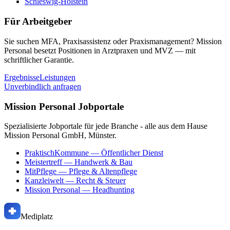
Schleswig-Holstein
Für Arbeitgeber
Sie suchen MFA, Praxisassistenz oder Praxismanagement? Mission
Personal besetzt Positionen in Arztpraxen und MVZ — mit
schriftlicher Garantie.
Ergebnisse
Leistungen
Unverbindlich anfragen
Mission Personal Jobportale
Spezialisierte Jobportale für jede Branche - alle aus dem Hause
Mission Personal GmbH, Münster.
PraktischKommune
— Öffentlicher Dienst
Meistertreff
— Handwerk & Bau
MitPflege
— Pflege & Altenpflege
Kanzleiwelt
— Recht & Steuer
Mission Personal
— Headhunting
Mediplatz