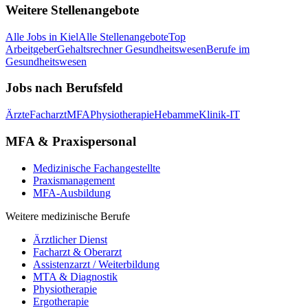
Weitere Stellenangebote
Alle Jobs in
Kiel
Alle Stellenangebote
Top
Arbeitgeber
Gehaltsrechner Gesundheitswesen
Berufe im
Gesundheitswesen
Jobs nach Berufsfeld
Ärzte
Facharzt
MFA
Physiotherapie
Hebamme
Klinik-IT
MFA & Praxispersonal
Medizinische Fachangestellte
Praxismanagement
MFA-Ausbildung
Weitere medizinische Berufe
Ärztlicher Dienst
Facharzt & Oberarzt
Assistenzarzt / Weiterbildung
MTA & Diagnostik
Physiotherapie
Ergotherapie