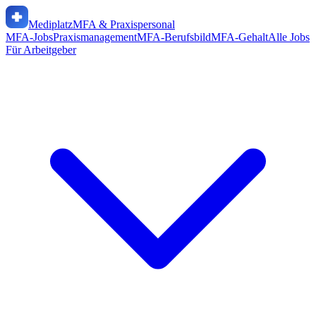
Mediplatz
MFA & Praxispersonal
MFA-Jobs
Praxismanagement
MFA-Berufsbild
MFA-Gehalt
Alle Jobs
Für Arbeitgeber