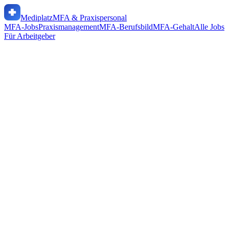
Mediplatz
MFA & Praxispersonal
MFA-Jobs
Praxismanagement
MFA-Berufsbild
MFA-Gehalt
Alle Jobs
Für Arbeitgeber