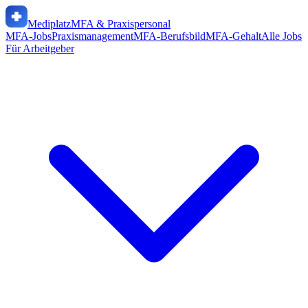
Mediplatz
MFA & Praxispersonal
MFA-Jobs
Praxismanagement
MFA-Berufsbild
MFA-Gehalt
Alle Jobs
Für Arbeitgeber