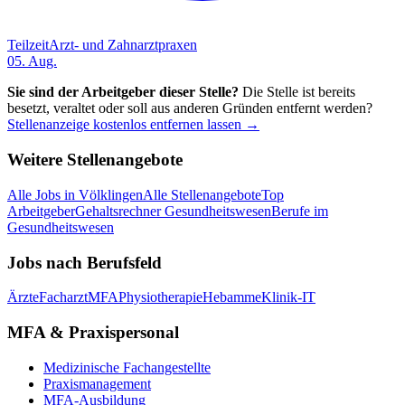
Teilzeit
Arzt- und Zahnarztpraxen
05. Aug.
Sie sind der Arbeitgeber dieser Stelle?
Die Stelle ist bereits
besetzt, veraltet oder soll aus anderen Gründen entfernt werden?
Stellenanzeige kostenlos entfernen lassen →
Weitere Stellenangebote
Alle Jobs in
Völklingen
Alle Stellenangebote
Top
Arbeitgeber
Gehaltsrechner Gesundheitswesen
Berufe im
Gesundheitswesen
Jobs nach Berufsfeld
Ärzte
Facharzt
MFA
Physiotherapie
Hebamme
Klinik-IT
MFA & Praxispersonal
Medizinische Fachangestellte
Praxismanagement
MFA-Ausbildung