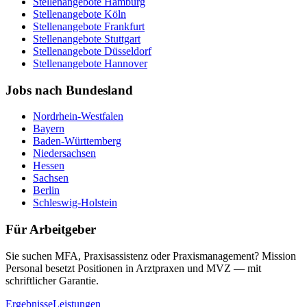
Stellenangebote
Hamburg
Stellenangebote
Köln
Stellenangebote
Frankfurt
Stellenangebote
Stuttgart
Stellenangebote
Düsseldorf
Stellenangebote
Hannover
Jobs nach Bundesland
Nordrhein-Westfalen
Bayern
Baden-Württemberg
Niedersachsen
Hessen
Sachsen
Berlin
Schleswig-Holstein
Für Arbeitgeber
Sie suchen MFA, Praxisassistenz oder Praxismanagement? Mission
Personal besetzt Positionen in Arztpraxen und MVZ — mit
schriftlicher Garantie.
Ergebnisse
Leistungen