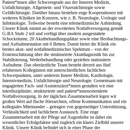
Patient*innen aller Schweregrade aus der Inneren Medizin,
Unfallchirurgie, Allgemein- und Viszeralchirurgie sowie
Gefäßchirurgie. Darüber hinaus bestehen enge Kooperationen mit
weiteren Kliniken im Konzern, wie z. B. Neurologie, Urologie und
Infektiologie. Teilweise besteht eine telemedizinische Anbindung.
Unsere Klinik nimmt an der erweiterten Notfallversorgung gemäß
G-BA Stufe 2 teil und verfügt über modern ausgestattete
Schockräume, 20 Akutbehandlungsplätze sowie eine Beobachtungs-
und Aufnahmestation mit 6 Betten. Damit bietet die Klinik ein
breites akut- und notfallmedizinisches Spektrum – von der
Ersteinschätzung über die strukturierte Akutdiagnostik bis zur
Stabilisierung, Weiterbehandlung oder gezielten stationären
Aufnahme. Das oberärztliche Team besteht derzeit aus fünf
erfahrenen Kolleginnen mit unterschiedlichen fachlichen
Schwerpunkten, unter anderem Innere Medizin, Kardiologie,
Intensivmedizin, Unfallchirurgie und Neurologie. Gemeinsam mit
engagierten Fach- und Assistenzärzt*innen gestalten wir eine
interdisziplinäre, strukturierte und patient*innenorientierte
Notfallversorgung. In der täglichen Zusammenarbeit legen wir
großen Wert auf flache Hierarchien, offene Kommunikation und ein
kollegiales Miteinander – getragen von gegenseitiger Unterstützung,
Verlässlichkeit und fachlichem Austausch. Eine enge
Zusammenarbeit mit der Pflege auf Augenhöhe ist dabei ein
wesentlicher Erfolgsfaktor und zugleich ein klares Zielbild unserer
Klinik. Unsere Klinik befindet sich in einer Phase der