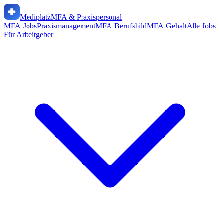
Mediplatz
MFA & Praxispersonal
MFA-Jobs
Praxismanagement
MFA-Berufsbild
MFA-Gehalt
Alle Jobs
Für Arbeitgeber