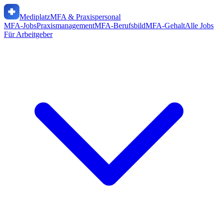
Mediplatz
MFA & Praxispersonal
MFA-Jobs
Praxismanagement
MFA-Berufsbild
MFA-Gehalt
Alle Jobs
Für Arbeitgeber