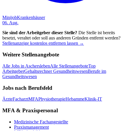
Minijob
Krankenhäuser
06. Aug.
Sie sind der Arbeitgeber dieser Stelle?
Die Stelle ist bereits
besetzt, veraltet oder soll aus anderen Gründen entfernt werden?
Stellenanzeige kostenlos entfernen lassen →
Weitere Stellenangebote
Alle Jobs in
Aschersleben
Alle Stellenangebote
Top
Arbeitgeber
Gehaltsrechner Gesundheitswesen
Berufe im
Gesundheitswesen
Jobs nach Berufsfeld
Ärzte
Facharzt
MFA
Physiotherapie
Hebamme
Klinik-IT
MFA & Praxispersonal
Medizinische Fachangestellte
Praxismanagement