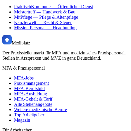
PraktischKommune
— Öffentlicher Dienst
Meistertreff
— Handwerk & Bau
MitPflege
— Pflege & Altenpflege
Kanzleiwelt
— Recht & Steuer
Mission Personal
— Headhunting
Mediplatz
Der Praxisstellenmarkt für MFA und medizinisches Praxispersonal.
Stellen in Arztpraxen und MVZ in ganz Deutschland.
MFA & Praxispersonal
MFA-Jobs
Praxismanagement
MFA-Berufsbild
MFA-Ausbildung
MFA-Gehalt & Tarif
Alle Stellenangebote
Weitere medizinische Berufe
Top Arbeitgeber
Magazin
Für Arbeitgeber