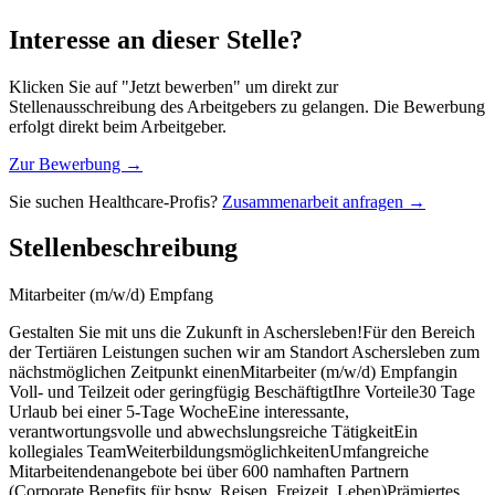
Interesse an dieser Stelle?
Klicken Sie auf "Jetzt bewerben" um direkt zur
Stellenausschreibung des Arbeitgebers zu gelangen. Die Bewerbung
erfolgt direkt beim Arbeitgeber.
Zur Bewerbung →
Sie suchen Healthcare-Profis?
Zusammenarbeit anfragen →
Stellenbeschreibung
Mitarbeiter (m/w/d) Empfang
Gestalten Sie mit uns die Zukunft in Aschersleben!Für den Bereich
der Tertiären Leistungen suchen wir am Standort Aschersleben zum
nächstmöglichen Zeitpunkt einenMitarbeiter (m/w/d) Empfangin
Voll- und Teilzeit oder geringfügig BeschäftigtIhre Vorteile30 Tage
Urlaub bei einer 5-Tage WocheEine interessante,
verantwortungsvolle und abwechslungsreiche TätigkeitEin
kollegiales TeamWeiterbildungsmöglichkeitenUmfangreiche
Mitarbeitendenangebote bei über 600 namhaften Partnern
(Corporate Benefits für bspw. Reisen, Freizeit, Leben)Prämiertes