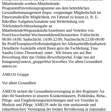
Mitarbeitende-werben-Mitarbeitende-
ProgrammPräventionsprogramme aus dem betrieblichen
Gesundheitsmanagement (bspw. vergünstigte Mitgliedschaft im
Fitnessstudio)Die Möglichkeit, ein Fahrrad zu leasen (z. B. E-
Bike)Ihre AufgabenAnnahme und Weiterleitung von
TelefonatenSchlüsselausgabe an
MitarbeitendeWegeauskünfteAnnehmen und Verteilen von
PostAbwechselnd WochenenddienstDienstzeiten: Frühschicht:
06:00-14:00; Spätschicht: 14:00-22:00; Nachtschicht:22:00-06:00
Ihr ProfilTeamplayerSelbstständigkeit bei AlleinarbeitBelastbarkeit
Detaillierte Auskünfte erteilt Ihnen gern die Fachleitung, Frau
Sandra Götze-Theuerkauf, unter . Wir freuen uns auf Ihre
Bewerbung über das Online-Bewerberportal. Folge uns auf
Instagram@ameos_gruppeJetzt bewerben Vor allem Gesundheit
ameos.eu
AMEOS Gruppe
Vor allem Gesundheit
AMEOS sichert die Gesundheitsversorgung in den Regionen: An
über 60 Standorten in unseren Krankenhäusern, Poliklinika, Reha-,
Pflege- und Eingliederungseinrichtungen sind wir Vorreiter in
Medizin und Pflege. AMEOS steht für eine umfassende und
zukunftssichere Versorgung der breiten Bevölkerung in regionalen