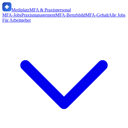
Mediplatz
MFA & Praxispersonal
MFA-Jobs
Praxismanagement
MFA-Berufsbild
MFA-Gehalt
Alle Jobs
Für Arbeitgeber