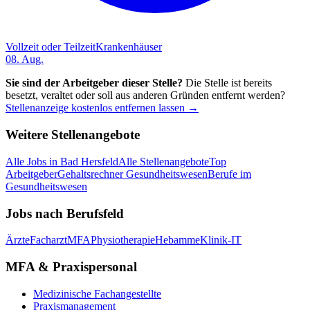
Vollzeit oder Teilzeit
Krankenhäuser
08. Aug.
Sie sind der Arbeitgeber dieser Stelle?
Die Stelle ist bereits
besetzt, veraltet oder soll aus anderen Gründen entfernt werden?
Stellenanzeige kostenlos entfernen lassen →
Weitere Stellenangebote
Alle Jobs in
Bad Hersfeld
Alle Stellenangebote
Top
Arbeitgeber
Gehaltsrechner Gesundheitswesen
Berufe im
Gesundheitswesen
Jobs nach Berufsfeld
Ärzte
Facharzt
MFA
Physiotherapie
Hebamme
Klinik-IT
MFA & Praxispersonal
Medizinische Fachangestellte
Praxismanagement