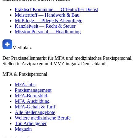
PraktischKommune
— Öffentlicher Dienst
Meistertreff
— Handwerk & Bau
MitPflege
— Pflege & Altenpflege
Kanzleiwelt
— Recht & Steuer
Mission Personal
— Headhunting
Mediplatz
Der Praxisstellenmarkt für MFA und medizinisches Praxispersonal.
Stellen in Arztpraxen und MVZ in ganz Deutschland.
MFA & Praxispersonal
MFA-Jobs
Praxismanagement
MFA-Berufsbild
MFA-Ausbildung
MFA-Gehalt & Tarif
Alle Stellenangebote
Weitere medizinische Berufe
Top Arbeitgeber
Magazin