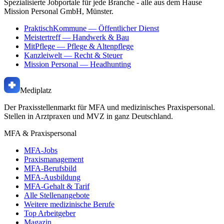
Spezialisierte Jobportale für jede Branche - alle aus dem Hause
Mission Personal GmbH, Münster.
PraktischKommune
— Öffentlicher Dienst
Meistertreff
— Handwerk & Bau
MitPflege
— Pflege & Altenpflege
Kanzleiwelt
— Recht & Steuer
Mission Personal
— Headhunting
Mediplatz
Der Praxisstellenmarkt für MFA und medizinisches Praxispersonal.
Stellen in Arztpraxen und MVZ in ganz Deutschland.
MFA & Praxispersonal
MFA-Jobs
Praxismanagement
MFA-Berufsbild
MFA-Ausbildung
MFA-Gehalt & Tarif
Alle Stellenangebote
Weitere medizinische Berufe
Top Arbeitgeber
Magazin