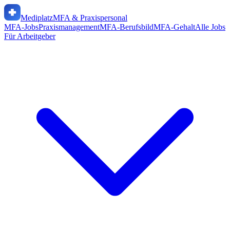
Mediplatz
MFA & Praxispersonal
MFA-Jobs
Praxismanagement
MFA-Berufsbild
MFA-Gehalt
Alle Jobs
Für Arbeitgeber